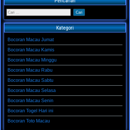
Pencarian
Kategori
Bocoran Macau Jumat
Bocoran Macau Kamis
Bocoran Macau Minggu
Bocoran Macau Rabu
Bocoran Macau Sabtu
Bocoran Macau Selasa
Bocoran Macau Senin
Bocoran Togel Hari ini
Bocoran Toto Macau