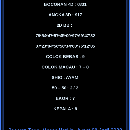
BOCORAN 4D : 0331
ANGKA 3D : 917
2D BB :
79*54*47*57*45*09*97*69*47*82
07*23*04*56*56*34*68*76*12*85
COLOK BEBAS : 9
COLOK MACAU : 7 – 8
SHIO : AYAM
50 – 50 : 2 / 2
EKOR : 7
KEPALA : 8