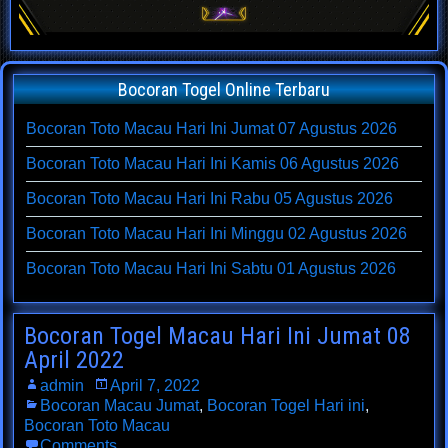
Bocoran Togel Online Terbaru
Bocoran Toto Macau Hari Ini Jumat 07 Agustus 2026
Bocoran Toto Macau Hari Ini Kamis 06 Agustus 2026
Bocoran Toto Macau Hari Ini Rabu 05 Agustus 2026
Bocoran Toto Macau Hari Ini Minggu 02 Agustus 2026
Bocoran Toto Macau Hari Ini Sabtu 01 Agustus 2026
Bocoran Togel Macau Hari Ini Jumat 08
April 2022
admin
April 7, 2022
Bocoran Macau Jumat
,
Bocoran Togel Hari ini
,
Bocoran Toto Macau
Comments