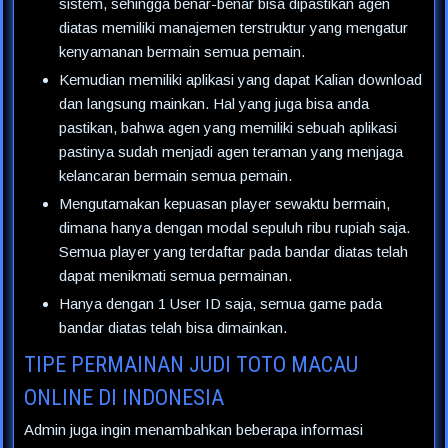
sistem, sehingga benar-benar bisa dipastikan agen
diatas memiliki manajemen terstruktur yang mengatur
kenyamanan bermain semua pemain.
Kemudian memiliki aplikasi yang dapat Kalian download
dan langsung mainkan. Hal yang juga bisa anda
pastikan, bahwa agen yang memiliki sebuah aplikasi
pastinya sudah menjadi agen teraman yang menjaga
kelancaran bermain semua pemain.
Mengutamakan kepuasan player sewaktu bermain,
dimana hanya dengan modal sepuluh ribu rupiah saja.
Semua player yang terdaftar pada bandar diatas telah
dapat menikmati semua permainan.
Hanya dengan 1 User ID saja, semua game pada
bandar diatas telah bisa dimainkan.
TIPE PERMAINAN JUDI TOTO MACAU
ONLINE DI INDONESIA
Admin juga ingin menambahkan beberapa informasi