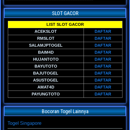
SLOT GACOR
LIST SLOT GACOR
ACEKSLOT
DAFTAR
RMSLOT
DAFTAR
SALAMJPTOGEL
DAFTAR
BAIM4D
DAFTAR
HUJANTOTO
DAFTAR
BAYUTOTO
DAFTAR
BAJUTOGEL
DAFTAR
ASUSTOGEL
DAFTAR
AMAT4D
DAFTAR
PAYUNGTOTO
DAFTAR
Bocoran Togel Lainnya
Togel Singapore