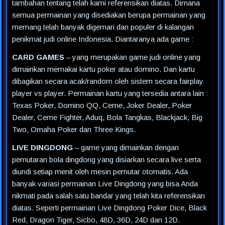
tambahan tentang telah kami referensikan diatas. Dimana
semua permainan yang disediakan berupa permainan yang
memang telah banyak digemari dan populer di kalangan
penikmat judi online Indonesia. Diantaranya ada game :
CARD GAMES
– yang merupakan game judi online yang
dimainkan memakai kartu poker atau domino. Dan kartu
dibagikan secara acak/random oleh sistem secara fairplay
player vs player. Permainan kartu yang tersedia antara lain :
Texas Poker, Domino QQ, Ceme, Joker Dealer, Poker
Dealer, Ceme Fighter, Aduq, Bola Tangkas, Blackjack, Big
Two, Omaha Poker dan Three Kings.
LIVE DINGDONG
– game yang dimainkan dengan
pemutaran bola dingdong yang disiarkan secara live serta
diundi setiap menit oleh mesin pemutar otomatis. Ada
banyak variasi permainan Live Dingdong yang bisa Anda
nikmati pada salah satu bandar yang telah kita referensikan
diatas. Seperti permainan Live Dingdong Poker Dice, Black
Red, Dragon Tiger, Sicbo, 48D, 36D, 24D dan 12D.