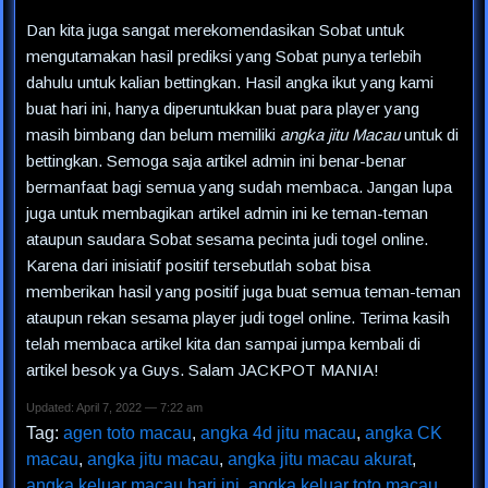
Dan kita juga sangat merekomendasikan Sobat untuk
mengutamakan hasil prediksi yang Sobat punya terlebih
dahulu untuk kalian bettingkan. Hasil angka ikut yang kami
buat hari ini, hanya diperuntukkan buat para player yang
masih bimbang dan belum memiliki
angka jitu Macau
untuk di
bettingkan. Semoga saja artikel admin ini benar-benar
bermanfaat bagi semua yang sudah membaca. Jangan lupa
juga untuk membagikan artikel admin ini ke teman-teman
ataupun saudara Sobat sesama pecinta judi togel online.
Karena dari inisiatif positif tersebutlah sobat bisa
memberikan hasil yang positif juga buat semua teman-teman
ataupun rekan sesama player judi togel online. Terima kasih
telah membaca artikel kita dan sampai jumpa kembali di
artikel besok ya Guys. Salam JACKPOT MANIA!
Updated: April 7, 2022 — 7:22 am
Tag:
agen toto macau
,
angka 4d jitu macau
,
angka CK
macau
,
angka jitu macau
,
angka jitu macau akurat
,
angka keluar macau hari ini
,
angka keluar toto macau
,