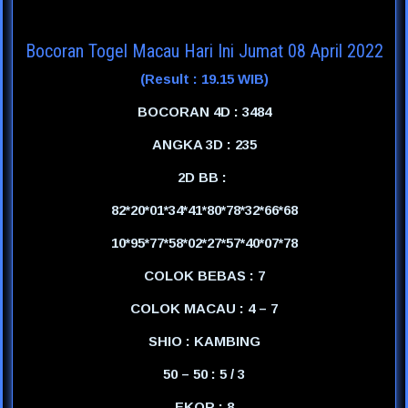
Bocoran Togel Macau Hari Ini Jumat 08 April 2022
(Result : 19.15 WIB)
BOCORAN 4D : 3484
ANGKA 3D : 235
2D BB :
82*20*01*34*41*80*78*32*66*68
10*95*77*58*02*27*57*40*07*78
COLOK BEBAS : 7
COLOK MACAU : 4 – 7
SHIO : KAMBING
50 – 50 : 5 / 3
EKOR : 8