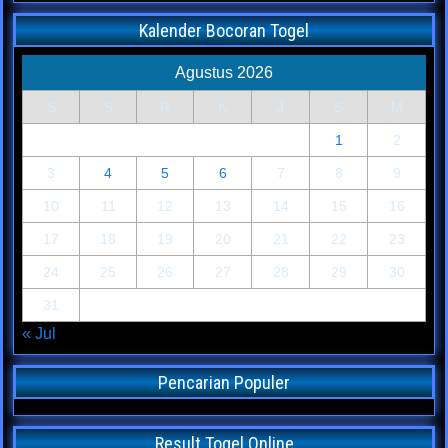
Kalender Bocoran Togel
Agustus 2026
S
S
R
K
J
S
M
1
2
3
4
5
6
7
8
9
10
11
12
13
14
15
16
17
18
19
20
21
22
23
24
25
26
27
28
29
30
31
« Jul
Pencarian Populer
Result Togel Online