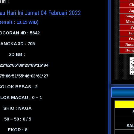
 ini :
u Hari Ini Jumat 04 Februari 2022
Result : 13.15 WIB)
OCORAN 4D : 5642
ANGKA 3D : 705
2D BB :
22*62*85*88*29*89*16*94
75*86*51*55*46*03*61*27
COLOK BEBAS : 2
LOK MACAU : 0 – 1
SHIO : NAGA
50 – 50 : 0 / 5
SA
EKOR : 8