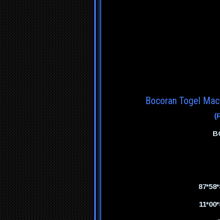
Bocoran Togel Maca
(
B
87*58*
11*00*