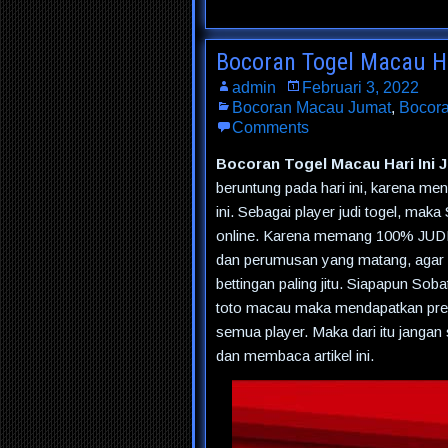
Bocoran Togel Macau Ha
admin
Februari 3, 2022
Bocoran Macau Jumat
,
Bocora
Comments
Bocoran Togel Macau Hari Ini J
beruntung pada hari ini, karena me
ini. Sebagai player judi togel, mak
online. Karena memang 100% JUD
dan perumusan yang matang, agar 
bettingan paling jitu. Siapapun S
toto macau maka mendapatkan predi
semua player. Maka dari itu janga
dan membaca artikel ini.