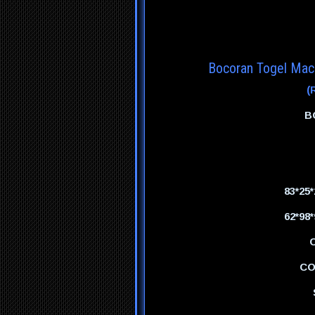
Bocoran Togel Maca
(
B
83*25*
62*98*
CO