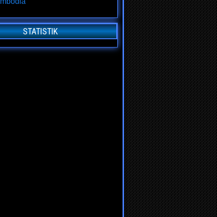
ambodia
STATISTIK