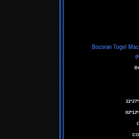
Bocoran Togel Maca
(
B
11*27*
02*12*
CO