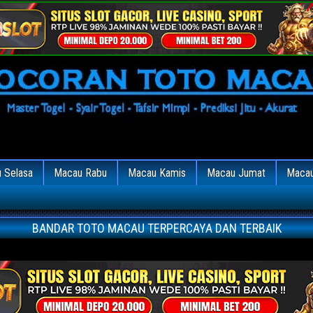
 | prediksi situs agen bandar toto macau terpercaya | nomor main macau | dat
 Selasa
Macau Rabu
Macau Kamis
Macau Jumat
Macau
BANDAR TOTO MACAU TERPERCAYA DAN TERBAIK