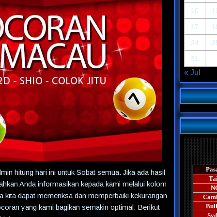
10
1
17
1
24
2
31
« Jul
in hitung hari ini untuk Sobat semua. Jika ada hasil
ahkan Anda informasikan kepada kami melalui kolom
ga kita dapat memeriksa dan memperbaiki kekurangan
coran yang kami bagikan semakin optimal. Berikut