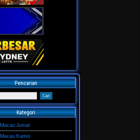
Pencarian
Kategori
 Macau Jumat
 Macau Kamis