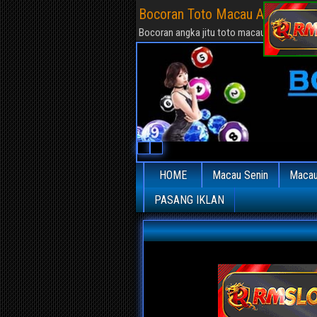
Bocoran Toto Macau AKURAT
Bocoran angka jitu toto macau paling akurat
HOME
Macau Senin
Macau
PASANG IKLAN