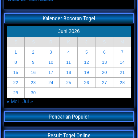
Kalender Bocoran Togel
Juni 2026
S
S
R
K
J
S
M
1
2
3
4
5
6
7
8
9
10
11
12
13
14
15
16
17
18
19
20
21
22
23
24
25
26
27
28
29
30
« Mei
Jul »
Pencarian Populer
Result Togel Online