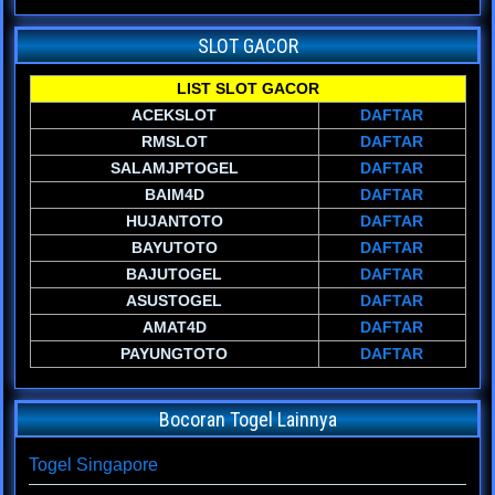
SLOT GACOR
LIST SLOT GACOR
ACEKSLOT
DAFTAR
RMSLOT
DAFTAR
SALAMJPTOGEL
DAFTAR
BAIM4D
DAFTAR
HUJANTOTO
DAFTAR
BAYUTOTO
DAFTAR
BAJUTOGEL
DAFTAR
ASUSTOGEL
DAFTAR
AMAT4D
DAFTAR
PAYUNGTOTO
DAFTAR
Bocoran Togel Lainnya
Togel Singapore