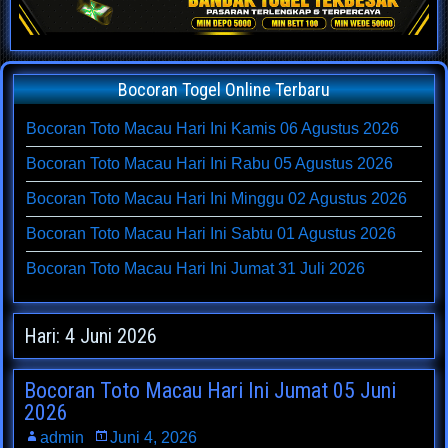
Bocoran Togel Online Terbaru
Bocoran Toto Macau Hari Ini Kamis 06 Agustus 2026
Bocoran Toto Macau Hari Ini Rabu 05 Agustus 2026
Bocoran Toto Macau Hari Ini Minggu 02 Agustus 2026
Bocoran Toto Macau Hari Ini Sabtu 01 Agustus 2026
Bocoran Toto Macau Hari Ini Jumat 31 Juli 2026
Hari:
4 Juni 2026
Bocoran Toto Macau Hari Ini Jumat 05 Juni
2026
admin
Juni 4, 2026