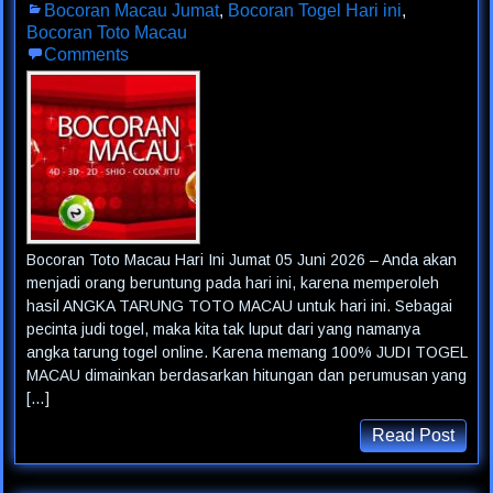
Bocoran Macau Jumat
,
Bocoran Togel Hari ini
,
Bocoran Toto Macau
Comments
Bocoran Toto Macau Hari Ini Jumat 05 Juni 2026 – Anda akan
menjadi orang beruntung pada hari ini, karena memperoleh
hasil ANGKA TARUNG TOTO MACAU untuk hari ini. Sebagai
pecinta judi togel, maka kita tak luput dari yang namanya
angka tarung togel online. Karena memang 100% JUDI TOGEL
MACAU dimainkan berdasarkan hitungan dan perumusan yang
[…]
Read Post