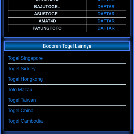
BAJUTOGEL
DAFTAR
ASUSTOGEL
DAFTAR
AMAT4D
DAFTAR
PAYUNGTOTO
DAFTAR
Bocoran Togel Lainnya
Togel Singapore
Togel Sidney
Togel Hongkong
Toto Macau
Togel Taiwan
Togel China
Togel Cambodia