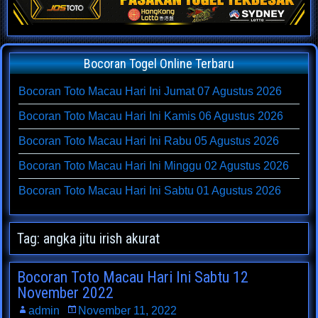
Bocoran Togel Online Terbaru
Bocoran Toto Macau Hari Ini Jumat 07 Agustus 2026
Bocoran Toto Macau Hari Ini Kamis 06 Agustus 2026
Bocoran Toto Macau Hari Ini Rabu 05 Agustus 2026
Bocoran Toto Macau Hari Ini Minggu 02 Agustus 2026
Bocoran Toto Macau Hari Ini Sabtu 01 Agustus 2026
Tag:
angka jitu irish akurat
Bocoran Toto Macau Hari Ini Sabtu 12
November 2022
admin
November 11, 2022