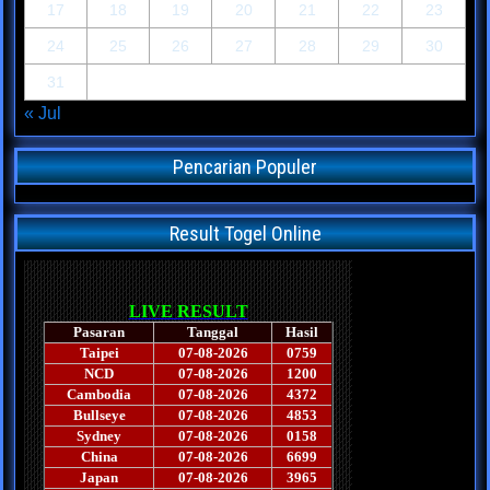
17
18
19
20
21
22
23
24
25
26
27
28
29
30
31
« Jul
Pencarian Populer
Result Togel Online